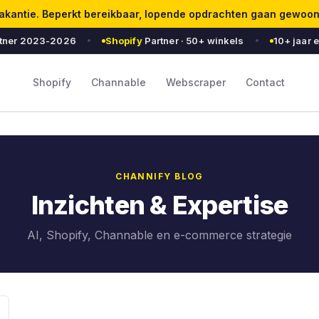
 vakantie. Beperkt bereikbaar, lopende opdrachten gaan gewoo
tner 2023-2026
Shopify
Partner · 50+ winkels
10+ jaar 
Shopify
Channable
Webscraper
Contact
CHANNIFY BLOG
Inzichten & Expertise
AI, Shopify, Channable en e-commerce strategie