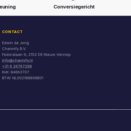
euning
Conversiegericht
CONTACT
Edwin de Jong
Channify B.V.
Fedoralaan 9, 2152 DE Nieuw-Vennep
info@channify.nl
+31 6 26767298
KvK: 84663707
BTW: NL002188899B01