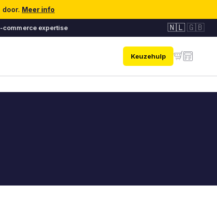
n door.
Meer info
🇳🇱
🇬🇧
e-commerce expertise
Keuzehulp