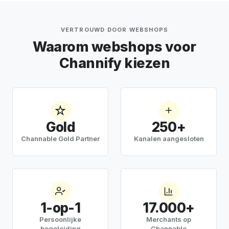
VERTROUWD DOOR WEBSHOPS
Waarom webshops voor
Channify kiezen
Gold
250+
Channable Gold Partner
Kanalen aangesloten
1-op-1
17.000+
Persoonlijke
Merchants op
begeleiding
Channable