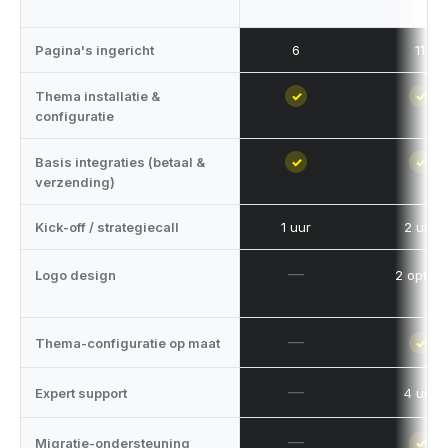
Pagina's ingericht
6
11
Thema installatie &
✓
✓
configuratie
Basis integraties (betaal &
✓
✓
verzending)
Kick-off / strategiecall
1 uur
2 uur
—
Logo design
2 opties
—
Thema-configuratie op maat
✓
—
Expert support
4 uur
—
Migratie-ondersteuning
✓