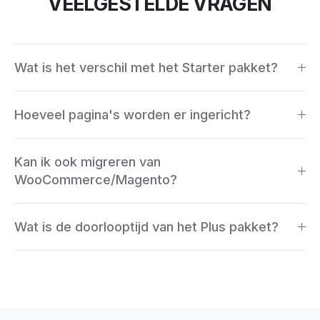
VEELGESTELDE VRAGEN
Wat is het verschil met het Starter pakket?
Plus bevat alles uit Starter, plus 5 extra pagina's,
Hoeveel pagina's worden er ingericht?
logo design (2 opties), 2-uur strategie sessie, 4 uur
expert support, en migratie-ondersteuning.
11 pagina's: homepage, about, contact, FAQ,
Kan ik ook migreren van
verzendbeleid, retouren, plus 5 extra pagina's naar
WooCommerce/Magento?
keuze.
Ja, het Plus pakket bevat migratie-ondersteuning. We
Wat is de doorlooptijd van het Plus pakket?
helpen je veilig overzetten van producten, klanten en
bestellingen.
Gemiddeld 2-3 weken na de strategiecall, afhankelijk
van complexiteit en feedbacksnelheid.