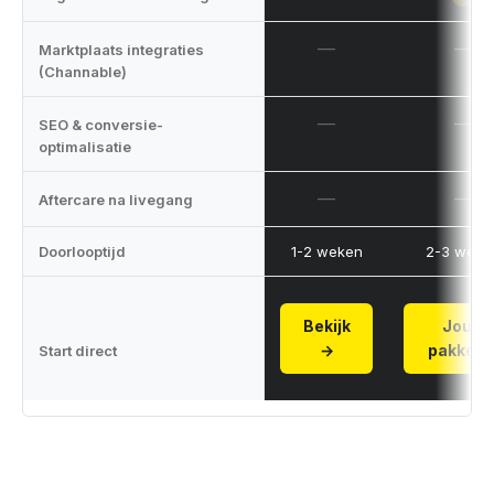
—
—
Marktplaats integraties
(Channable)
—
—
SEO & conversie-
optimalisatie
—
—
Aftercare na livegang
Doorlooptijd
1-2 weken
2-3 weke
Bekijk
Jouw
→
pakket 
Start direct