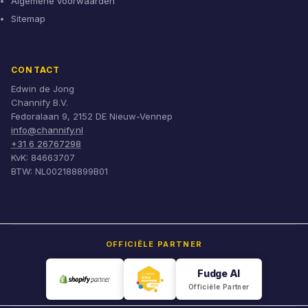
Algemene voorwaarden
Sitemap
CONTACT
Edwin de Jong
Channify B.V.
Fedoralaan 9, 2152 DE Nieuw-Vennep
info@channify.nl
+31 6 26767298
KvK: 84663707
BTW: NL002188899B01
OFFICIËLE PARTNER
Fudge AI
Officiële Partner