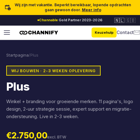
Ga naar inhoud
Wij zijn met vakantie. Beperkt bereikbaar, lopende opdrachten
gaan gewoon door.
Meer info
🇳🇱
🇬🇧
Channable
Gold Partner 2023-2026
Contact
Keuzehulp
Startpagina
/
Plus
WIJ BOUWEN · 2-3 WEKEN OPLEVERING
Plus
Winkel + branding voor groeiende merken. 11 pagina's, logo
design, 2-uur strategie sessie, expert support en migratie-
ondersteuning. Live in 2-3 weken.
€2.750,00
excl. BTW