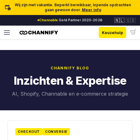
Ga naar inhoud
Wij zijn met vakantie. Beperkt bereikbaar, lopende opdrachten
gaan gewoon door.
Meer info
🇳🇱
🇬🇧
Channable
Gold Partner 2023-2026
Keuzehulp
CHANNIFY BLOG
Inzichten & Expertise
AI, Shopify, Channable en e-commerce strategie
CHECKOUT
CONVERSIE