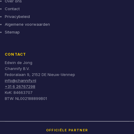
Over ons
Contact
Privacybeleid
Algemene voorwaarden
Sitemap
CONTACT
Edwin de Jong
Channify B.V.
Fedoralaan 9, 2152 DE Nieuw-Vennep
info@channify.nl
+31 6 26767298
KvK: 84663707
BTW: NL002188899B01
OFFICIËLE PARTNER