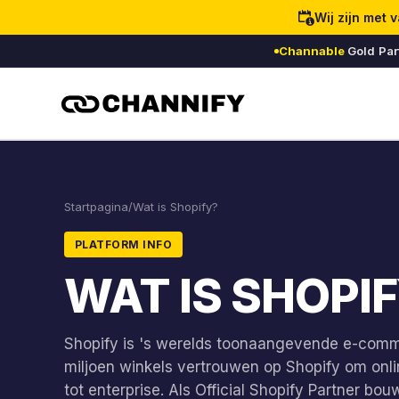
Ga naar inhoud
Wij zijn met
Channable
Gold Par
Startpagina
/
Wat is Shopify?
PLATFORM INFO
WAT IS SHOPI
Shopify is 's werelds toonaangevende e-comm
miljoen winkels vertrouwen op Shopify om onli
tot enterprise. Als Official Shopify Partner bo