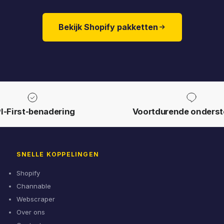
Bekijk Shopify pakketten
I-First-benadering
Voortdurende onderst
SNELLE KOPPELINGEN
Shopify
Channable
Webscraper
Over ons