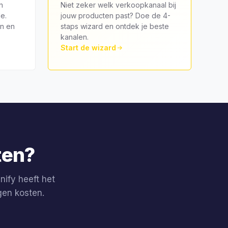
n
Niet zeker welk verkoopkanaal bij
e.
jouw producten past? Doe de 4-
en en
staps wizard en ontdek je beste
kanalen.
Start de wizard
ten?
nify heeft het
gen kosten.