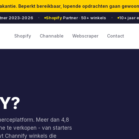
 vakantie. Beperkt bereikbaar, lopende opdrachten gaan gewoo
tner 2023-2026
Shopify
Partner · 50+ winkels
10+ jaar 
Shopify
Channable
Webscraper
Contact
FY?
erceplatform. Meer dan 4,8
ne te verkopen - van starters
uwt Channify winkels die