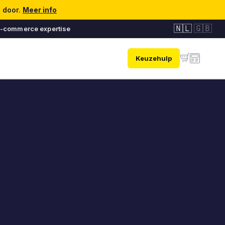
n door.
Meer info
🇳🇱
🇬🇧
e-commerce expertise
Keuzehulp