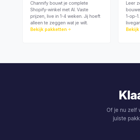
Channify bouwt je complete
Leer z
Shopify-winkel met AI. Vaste
bouwen
prijzen, live in 1-4 weken. Jij hoeft
1-op-1.
alleen te zeggen wat je wilt.
livega
Bekijk pakketten
Bekij
Kla
Of je nu zelf
juiste pak