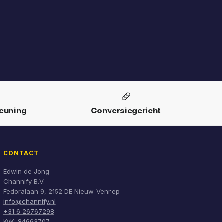
euning
Conversiegericht
CONTACT
Edwin de Jong
Channify B.V.
Fedoralaan 9, 2152 DE Nieuw-Vennep
info@channify.nl
+31 6 26767298
KvK: 84663707