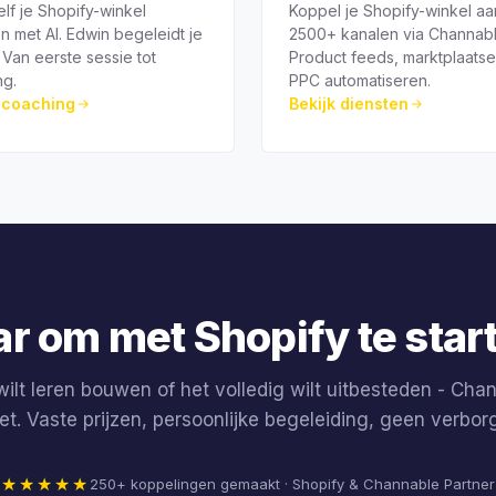
elf je Shopify-winkel
Koppel je Shopify-winkel aa
 met AI. Edwin begeleidt je
2500+ kanalen via Channabl
 Van eerste sessie tot
Product feeds, marktplaats
ng.
PPC automatiseren.
k coaching
Bekijk diensten
ar om met Shopify te star
 wilt leren bouwen of het volledig wilt uitbesteden - Chan
ket. Vaste prijzen, persoonlijke begeleiding, geen verbor
★★★★★
250+ koppelingen gemaakt · Shopify & Channable Partner