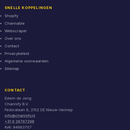
SNELLE KOPPELINGEN
Shopify
Channable
Webscraper
Over ons
Contact
Privacybeleid
Algemene voorwaarden
Sitemap
CONTACT
Edwin de Jong
Channify B.V.
Fedoralaan 9, 2152 DE Nieuw-Vennep
info@channify.nl
+31 6 26767298
KvK: 84663707