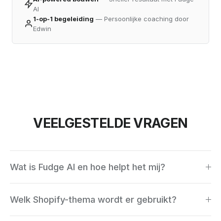
AI
1-op-1 begeleiding
— Persoonlijke coaching door
Edwin
VEELGESTELDE VRAGEN
Wat is Fudge AI en hoe helpt het mij?
Fudge AI is een AI-powered theme editor waarmee
Welk Shopify-thema wordt er gebruikt?
we Shopify-winkels sneller bouwen. Als Official
Partner gebruikt Edwin AI om pagina's, content en