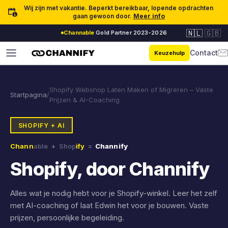
Ga naar inhoud
Wij zijn met vakantie. Beperkt bereikbaar, lopende opdrachten
gaan gewoon door.
Meer info
🇳🇱
🇬🇧
Channable
Gold Partner 2023-2026
Contact
Keuzehulp
Shopify Webshop Laten Maken of Migreren – Vaste
Startpagina
/
Prijzen & AI-Coaching
SHOPIFY + AI
Chann
able
+
Shop
ify
=
Channify
Shopify, door Channify
Alles wat je nodig hebt voor je Shopify-winkel. Leer het zelf
met AI-coaching of laat Edwin het voor je bouwen. Vaste
prijzen, persoonlijke begeleiding.