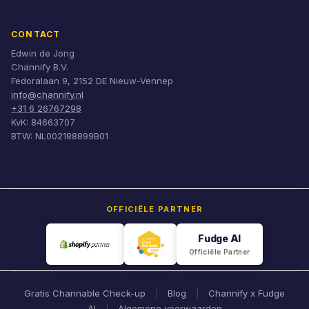
CONTACT
Edwin de Jong
Channify B.V.
Fedoralaan 9, 2152 DE Nieuw-Vennep
info@channify.nl
+31 6 26767298
KvK: 84663707
BTW: NL002188899B01
OFFICIËLE PARTNER
Fudge AI
Officiële Partner
Gratis Channable Check-up
Blog
Channify x Fudge
|
|
AI
Algemene voorwaarden
|