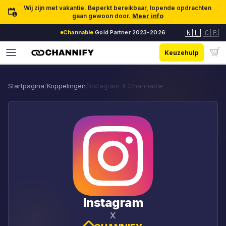
Ga naar inhoud
Wij zijn met vakantie. Beperkt bereikbaar, lopende opdrachten
gaan gewoon door.
Meer info
🇳🇱
🇬🇧
Channable
Gold Partner 2023-2026
Keuzehulp
Startpagina
/
Koppelingen
/
Instagram X Channable
Instagram
X