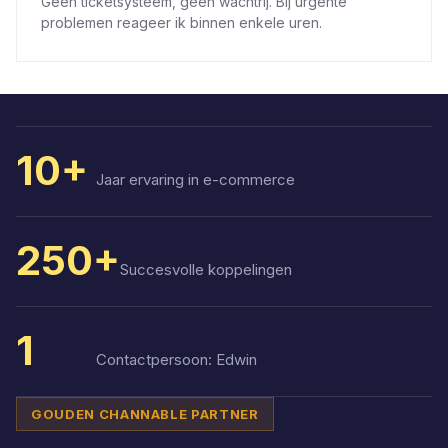
Geen ticketsysteem, geen wachtrij. Bij urgente
problemen reageer ik binnen enkele uren.
10+
Jaar ervaring in e-commerce
250+
Succesvolle koppelingen
1
Contactpersoon: Edwin
GOUDEN CHANNABLE PARTNER