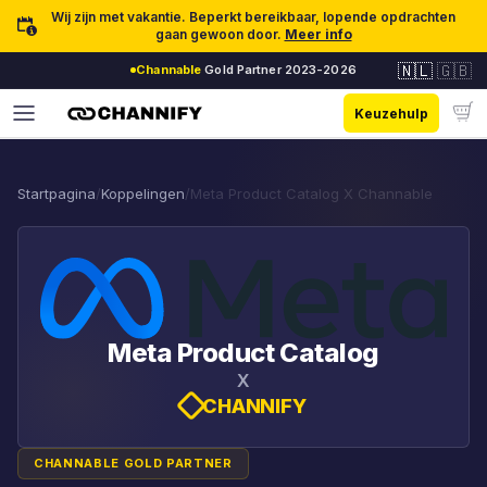
Ga naar inhoud
Wij zijn met vakantie. Beperkt bereikbaar, lopende opdrachten
gaan gewoon door.
Meer info
🇳🇱
🇬🇧
Channable
Gold Partner 2023-2026
Keuzehulp
Startpagina
/
Koppelingen
/
Meta Product Catalog X Channable
Meta Product Catalog
X
CHANNIFY
CHANNABLE GOLD PARTNER