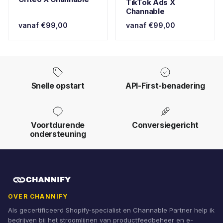
TikTok Ads X
Channable
vanaf €99,00
vanaf €99,00
Snelle opstart
API-First-benadering
Voortdurende
Conversiegericht
ondersteuning
OVER CHANNIFY
Als gecertificeerd Shopify-specialist en Channable Partner help ik
bedrijven bij het stroomlijnen van productfeedbeheer en e-