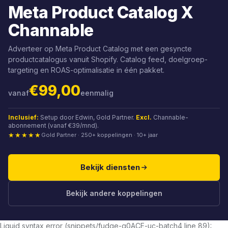
Meta Product Catalog X
Channable
Adverteer op Meta Product Catalog met een gesyncte
productcatalogus vanuit Shopify. Catalog feed, doelgroep-
targeting en ROAS-optimalisatie in één pakket.
€99,00
vanaf
eenmalig
Inclusief:
Setup door Edwin, Gold Partner.
Excl.
Channable-
abonnement (vanaf €39/mnd).
★★★★★
Gold Partner · 250+ koppelingen · 10+ jaar
Bekijk diensten
Bekijk andere koppelingen
Liquid syntax error (snippets/fudge-q0ACE-uc-batch4 line 89):