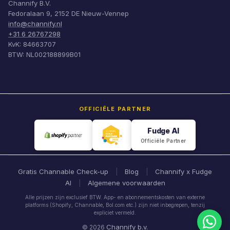
Channify B.V.
Fedoralaan 9, 2152 DE Nieuw-Vennep
info@channify.nl
+31 6 26767298
KvK: 84663707
BTW: NL002188899B01
OFFICIËLE PARTNER
Fudge AI
Officiële Partner
Gratis Channable Check-up
Blog
Channify x Fudge
|
|
AI
Algemene voorwaarden
|
Alle prijzen zijn exclusief BTW. App- en abonnementskosten van externe
platforms (Shopify, Channable, Bol.com etc.) zijn niet inbegrepen, tenzij
expliciet vermeld.
Channify b.v.
© 2026