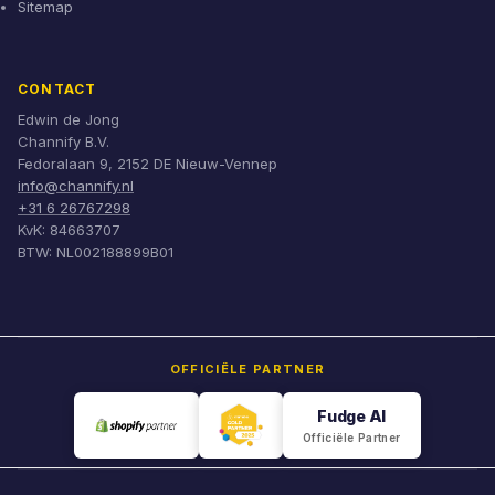
Sitemap
CONTACT
Edwin de Jong
Channify B.V.
Fedoralaan 9, 2152 DE Nieuw-Vennep
info@channify.nl
+31 6 26767298
KvK: 84663707
BTW: NL002188899B01
OFFICIËLE PARTNER
Fudge AI
Officiële Partner