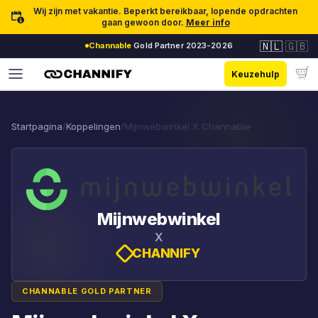
Ga naar inhoud
Wij zijn met vakantie. Beperkt bereikbaar, lopende opdrachten
gaan gewoon door.
Meer info
🇳🇱
🇬🇧
Channable
Gold Partner 2023-2026
Keuzehulp
Startpagina
/
Koppelingen
/
Mijnwebwinkel X Channable
Mijnwebwinkel
X
CHANNIFY
CHANNABLE GOLD PARTNER