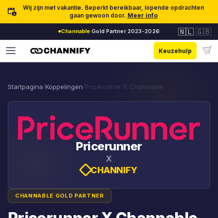
Ga naar inhoud
Wij zijn met vakantie. Beperkt bereikbaar, lopende opdrachten
gaan gewoon door.
Meer info
🇳🇱
🇬🇧
Channable
Gold Partner 2023-2026
Keuzehulp
Startpagina
/
Koppelingen
/
Pricerunner X Channable
Pricerunner
X
CHANNIFY
CHANNABLE GOLD PARTNER