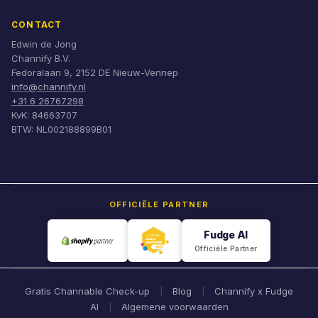
CONTACT
Edwin de Jong
Channify B.V.
Fedoralaan 9, 2152 DE Nieuw-Vennep
info@channify.nl
+31 6 26767298
KvK: 84663707
BTW: NL002188899B01
OFFICIËLE PARTNER
Fudge AI
Officiële Partner
Gratis Channable Check-up
Blog
Channify x Fudge
|
|
AI
Algemene voorwaarden
|