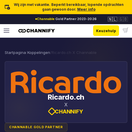
Ga naar inhoud
Wij zijn met vakantie. Beperkt bereikbaar, lopende opdrachten
gaan gewoon door.
Meer info
🇳🇱
🇬🇧
Channable
Gold Partner 2023-2026
Keuzehulp
Startpagina
/
Koppelingen
/
Ricardo.ch X Channable
Ricardo.ch
X
CHANNIFY
CHANNABLE GOLD PARTNER