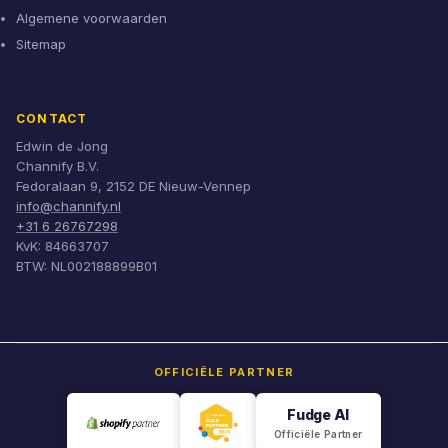
Algemene voorwaarden
Sitemap
CONTACT
Edwin de Jong
Channify B.V.
Fedoralaan 9, 2152 DE Nieuw-Vennep
info@channify.nl
+31 6 26767298
KvK: 84663707
BTW: NL002188899B01
OFFICIËLE PARTNER
Fudge AI
Officiële Partner