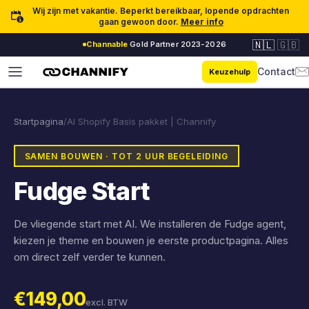
Ga naar inhoud
Wij zijn met vakantie. Beperkt bereikbaar, lopende opdrachten
gaan gewoon door.
Meer info
🇳🇱
🇬🇧
Channable
Gold Partner 2023-2026
Contact
Keuzehulp
Startpagina
/
AI Shopify Basis pakket | Channify
SAMEN BOUWEN · TOT 2 UUR BEGELEIDING
Fudge Start
De vliegende start met AI. We installeren de Fudge agent,
kiezen je theme en bouwen je eerste productpagina. Alles
om direct zelf verder te kunnen.
€149,00
excl. BTW