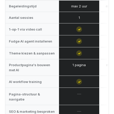
Begeleidingstijd
max 2 uur
max 
Aantal sessies
1
1-op-1 via video call
✓
Fudge AI agent installeren
✓
Theme kiezen & aanpassen
✓
Productpagina's bouwen
1 pagina
meer
met AI
AI workflow training
✓
—
Pagina-structuur &
navigatie
—
SEO & marketing besproken