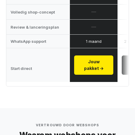
—
Volledig shop-concept
—
Review & lanceringsplan
WhatsApp support
1 maand
2 ma
Jouw
Bek
pakket →
Start direct
VERTROUWD DOOR WEBSHOPS