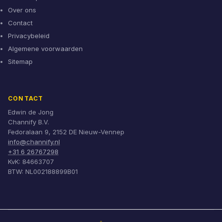
Over ons
Contact
Privacybeleid
Algemene voorwaarden
Sitemap
CONTACT
Edwin de Jong
Channify B.V.
Fedoralaan 9, 2152 DE Nieuw-Vennep
info@channify.nl
+31 6 26767298
KvK: 84663707
BTW: NL002188899B01