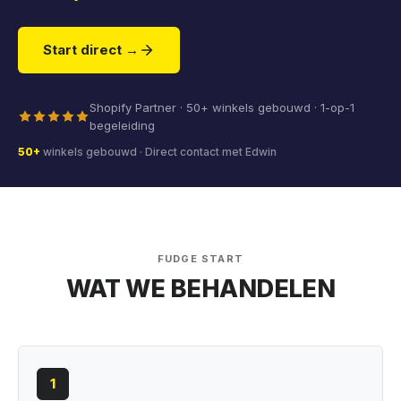
Start direct →
Shopify Partner · 50+ winkels gebouwd · 1-op-1
begeleiding
50+
winkels gebouwd · Direct contact met Edwin
FUDGE START
WAT WE BEHANDELEN
1