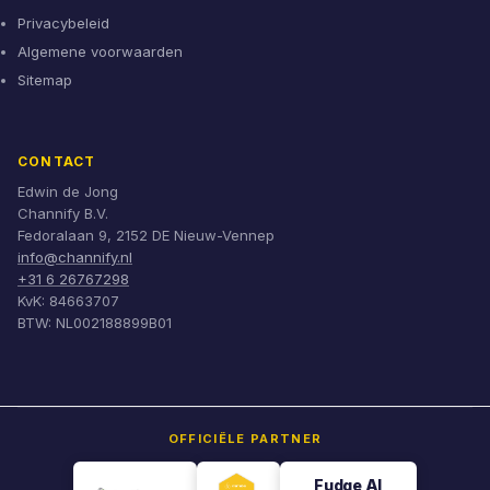
Privacybeleid
Algemene voorwaarden
Sitemap
CONTACT
Edwin de Jong
Channify B.V.
Fedoralaan 9, 2152 DE Nieuw-Vennep
info@channify.nl
+31 6 26767298
KvK: 84663707
BTW: NL002188899B01
OFFICIËLE PARTNER
Fudge AI