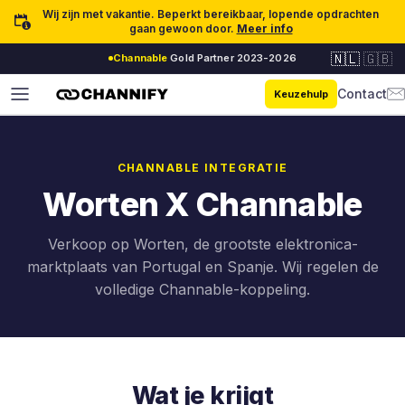
Ga naar inhoud
Wij zijn met vakantie. Beperkt bereikbaar, lopende opdrachten
gaan gewoon door.
Meer info
🇳🇱
🇬🇧
Channable
Gold Partner 2023-2026
Contact
Keuzehulp
CHANNABLE INTEGRATIE
Worten X Channable
Verkoop op Worten, de grootste elektronica-
marktplaats van Portugal en Spanje. Wij regelen de
volledige Channable-koppeling.
Wat je krijgt